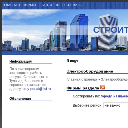
ГЛАВНАЯ
ФИРМЫ
СТАТЬИ
ПРЕСС-РЕЛИЗЫ
СТРОИТ
Я ищу:
Информация
По всем вопросам
Электрооборудование
касающихся работы
ресурса Строительство
Главная страница
Электрооборуд
Тула и добавления в
справочник пишите по
Фирмы раздела
адресу
stroy-portal@list.ru
.
Сортировать по:
городу
названи
Объявления
Выберите регион: