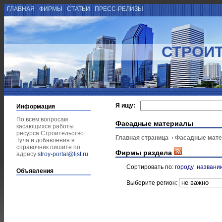
ГЛАВНАЯ
ФИРМЫ
СТАТЬИ
ПРЕСС-РЕЛИЗЫ
СТРОИТ
Я ищу:
Информация
По всем вопросам
Фасадные материалы
касающихся работы
ресурса Строительство
Главная страница
Фасадные мат
Тула и добавления в
справочник пишите по
Фирмы раздела
адресу
stroy-portal@list.ru
.
Сортировать по:
городу
названи
Объявления
Выберите регион: