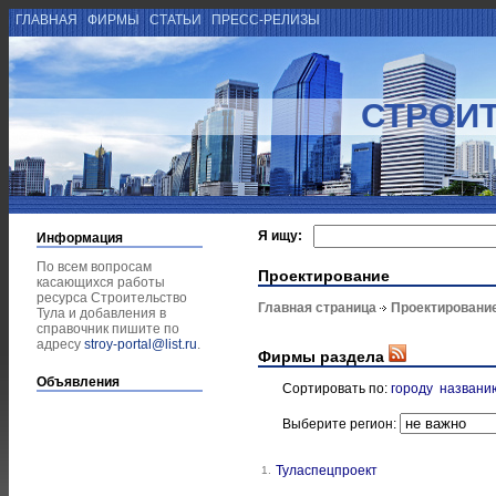
ГЛАВНАЯ
ФИРМЫ
СТАТЬИ
ПРЕСС-РЕЛИЗЫ
СТРОИТ
Я ищу:
Информация
По всем вопросам
Проектирование
касающихся работы
ресурса Строительство
Главная страница
Проектировани
Тула и добавления в
справочник пишите по
адресу
stroy-portal@list.ru
.
Фирмы раздела
Объявления
Сортировать по:
городу
названи
Выберите регион:
Туласпецпроект
1.