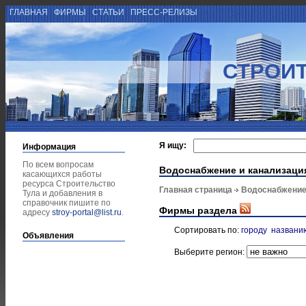
ГЛАВНАЯ
ФИРМЫ
СТАТЬИ
ПРЕСС-РЕЛИЗЫ
СТРОИТ
Я ищу:
Информация
По всем вопросам
Водоснабжение и канализаци
касающихся работы
ресурса Строительство
Главная страница
Водоснабжение
Тула и добавления в
справочник пишите по
Фирмы раздела
адресу
stroy-portal@list.ru
.
Сортировать по:
городу
названи
Объявления
Выберите регион: