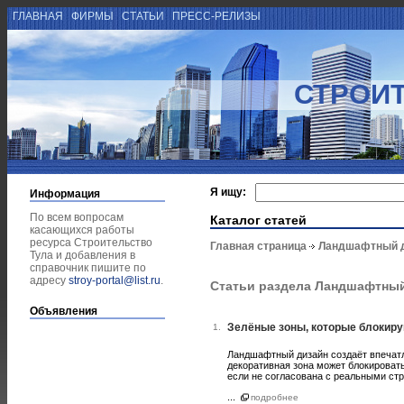
ГЛАВНАЯ
ФИРМЫ
СТАТЬИ
ПРЕСС-РЕЛИЗЫ
СТРОИТ
Я ищу:
Информация
По всем вопросам
Каталог статей
касающихся работы
ресурса Строительство
Главная страница
Ландшафтный 
Тула и добавления в
справочник пишите по
адресу
stroy-portal@list.ru
.
Статьи раздела Ландшафтны
Объявления
Зелёные зоны, которые блокиру
1.
Ландшафтный дизайн создаёт впечатл
декоративная зона может блокировать
если не согласована с реальными ст
...
подробнее